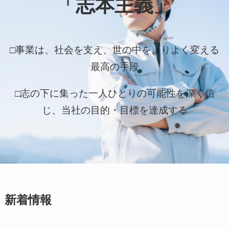
「志本主義」
□事業は、社会を支え、世の中をよりよく変える
最高の手段
□志の下に集った一人ひとりの可能性を深く信
じ、当社の目的・目標を達成する
新着情報